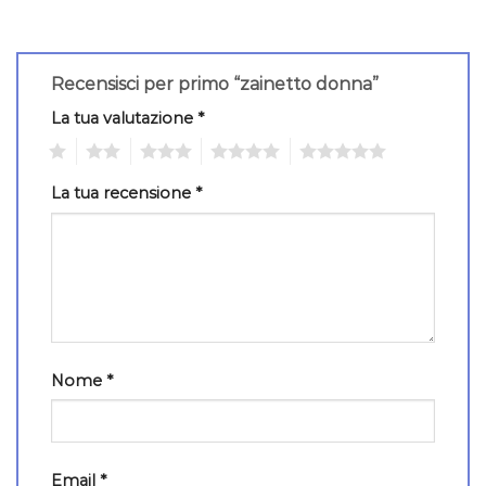
Recensisci per primo “zainetto donna”
La tua valutazione
*
1
2
3
4
5
La tua recensione
*
Nome
*
Email
*