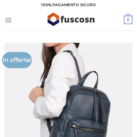
Salta
100% PAGAMENTO SICURO
ai
contenuti
0
In offerta!