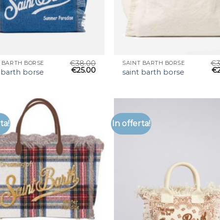
€
38.00
€
T BARTH BORSE
SAINT BARTH BORSE
€
25.00
€
 barth borse
saint barth borse
ta!
In offerta!