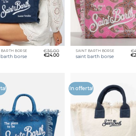
€
36.00
€
T BARTH BORSE
SAINT BARTH BORSE
€
24.00
€
 barth borse
saint barth borse
ta!
In offerta!