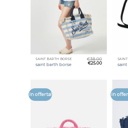
€
38.00
SAINT BARTH BORSE
SAIN
€
25.00
saint barth borse
saint
In offerta!
In offer