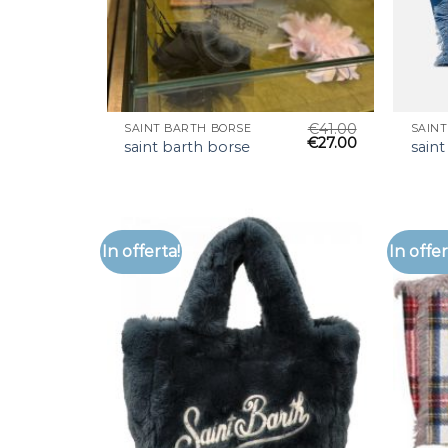
€
41.00
SAINT BARTH BORSE
SAIN
€
27.00
saint barth borse
saint
In offerta!
In offer