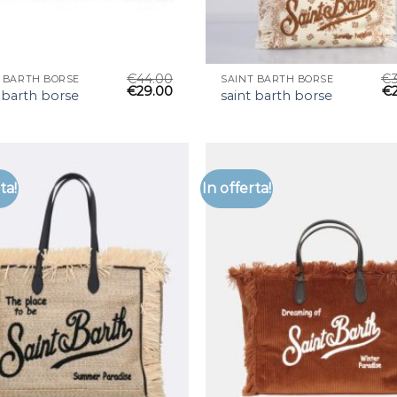
€
44.00
€
T BARTH BORSE
SAINT BARTH BORSE
€
29.00
€
 barth borse
saint barth borse
ta!
In offerta!