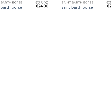
€
36.00
€
T BARTH BORSE
SAINT BARTH BORSE
€
24.00
€
 barth borse
saint barth borse