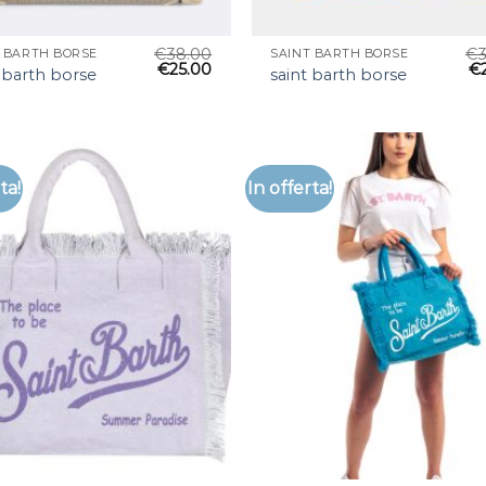
€
38.00
€
T BARTH BORSE
SAINT BARTH BORSE
€
25.00
€
 barth borse
saint barth borse
ta!
In offerta!