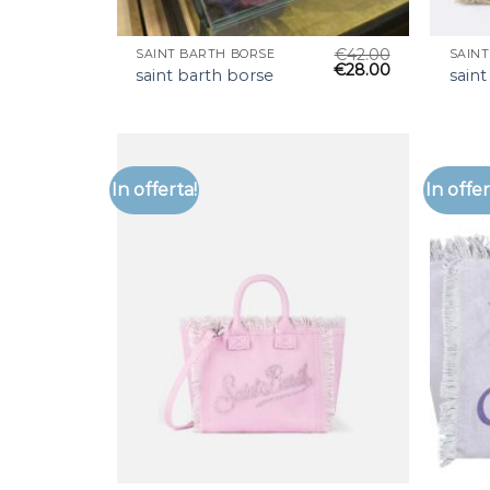
€
42.00
SAINT BARTH BORSE
SAIN
€
28.00
saint barth borse
saint
In offerta!
In offer