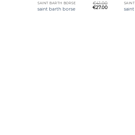
€
41.00
SAINT BARTH BORSE
SAIN
€
27.00
saint barth borse
saint