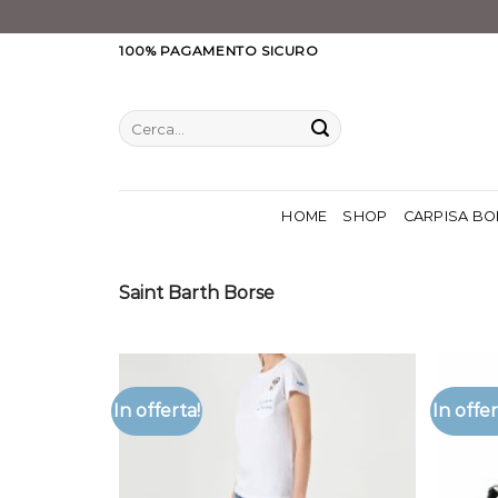
Salta
100% PAGAMENTO SICURO
ai
contenuti
Cerca:
HOME
SHOP
CARPISA BO
Saint Barth Borse
In offerta!
In offer