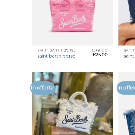
€
38.00
SAINT BARTH BORSE
SAIN
€
25.00
saint barth borse
saint
In offerta!
In offer