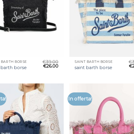
€
39.00
€
T BARTH BORSE
SAINT BARTH BORSE
€
26.00
€
 barth borse
saint barth borse
ta!
In offerta!