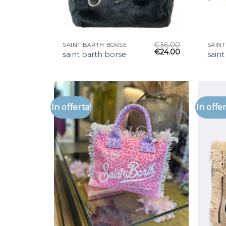
€
36.00
SAINT BARTH BORSE
SAIN
€
24.00
saint barth borse
saint
In offerta!
In offer