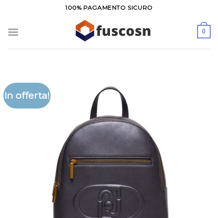
Salta
100% PAGAMENTO SICURO
ai
contenuti
0
In offerta!