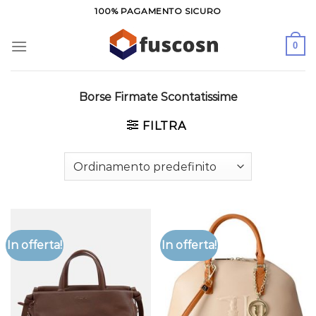
Salta
100% PAGAMENTO SICURO
ai
contenuti
0
Borse Firmate Scontatissime
FILTRA
In offerta!
In offerta!