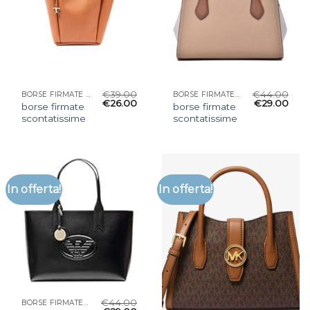
€
39.00
€
44.00
BORSE FIRMATE SCONTATISSIME
BORSE FIRMATE SCONTATISSIME
€
26.00
€
29.00
borse firmate
borse firmate
scontatissime
scontatissime
In offerta!
In offerta!
€
44.00
BORSE FIRMATE SCONTATISSIME