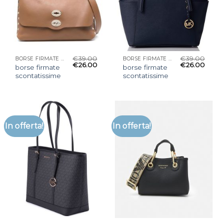
€
39.00
€
39.00
BORSE FIRMATE SCONTATISSIME
BORSE FIRMATE SCONTATISSIME
€
26.00
€
26.00
borse firmate
borse firmate
scontatissime
scontatissime
In offerta!
In offerta!