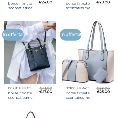
€
24.00
€
28.00
borse firmate
borse firmate
scontatissime
scontatissime
In offerta!
In offerta!
€
41.00
€
38.00
BORSE FIRMATE SCONTATISSIME
BORSE FIRMATE SCONTATISSIME
€
27.00
€
25.00
borse firmate
borse firmate
scontatissime
scontatissime