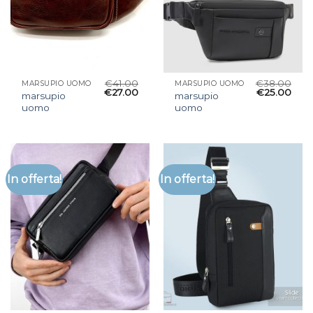
€
41.00
€
38.00
MARSUPIO UOMO
MARSUPIO UOMO
€
27.00
€
25.00
marsupio
marsupio
uomo
uomo
In offerta!
In offerta!