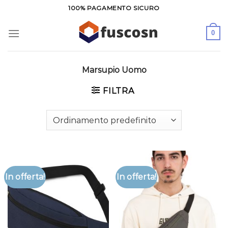
Salta
100% PAGAMENTO SICURO
ai
contenuti
0
Marsupio Uomo
FILTRA
In offerta!
In offerta!