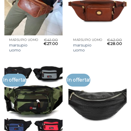
€
41.00
€
42.00
MARSUPIO UOMO
MARSUPIO UOMO
€
27.00
€
28.00
marsupio
marsupio
uomo
uomo
In offerta!
In offerta!