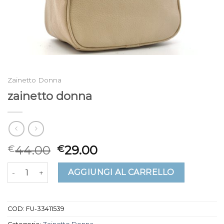
Zainetto Donna
zainetto donna
44.00
29.00
€
€
zainetto donna quantità
AGGIUNGI AL CARRELLO
COD:
FU-33411539