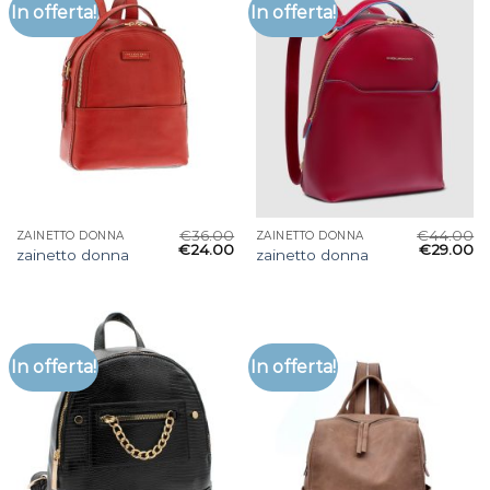
In offerta!
In offerta!
€
36.00
€
44.00
ZAINETTO DONNA
ZAINETTO DONNA
€
24.00
€
29.00
zainetto donna
zainetto donna
In offerta!
In offerta!