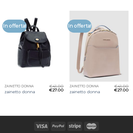
In offerta!
In offerta!
€
41.00
€
41.00
ZAINETTO DONNA
ZAINETTO DONNA
€
27.00
€
27.00
zainetto donna
zainetto donna