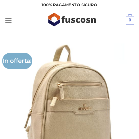
Salta
100% PAGAMENTO SICURO
ai
contenuti
0
In offerta!