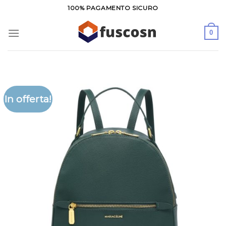
Salta
100% PAGAMENTO SICURO
ai
contenuti
0
In offerta!