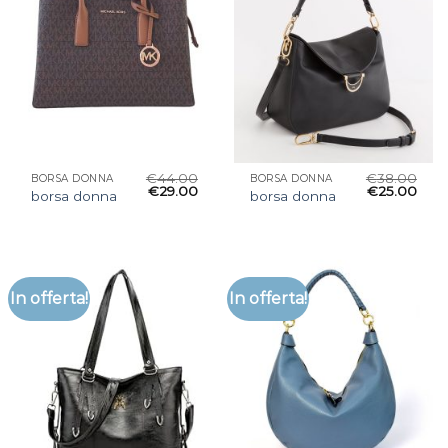
€
44.00
€
38.00
BORSA DONNA
BORSA DONNA
€
29.00
€
25.00
borsa donna
borsa donna
In offerta!
In offerta!