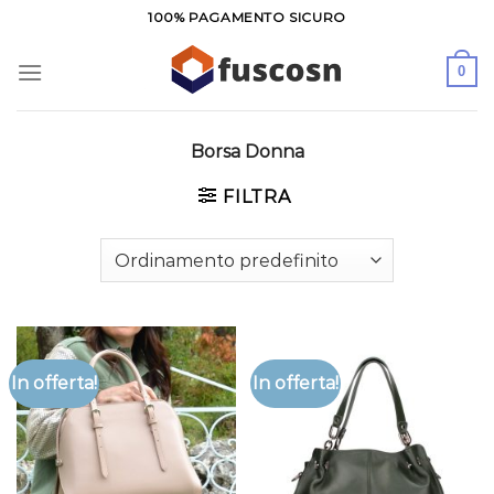
Salta
100% PAGAMENTO SICURO
ai
contenuti
0
Borsa Donna
FILTRA
In offerta!
In offerta!