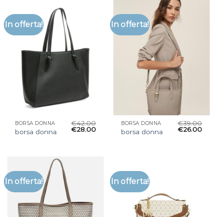
In offerta!
In offerta!
€
42.00
€
39.00
BORSA DONNA
BORSA DONNA
€
28.00
€
26.00
borsa donna
borsa donna
In offerta!
In offerta!