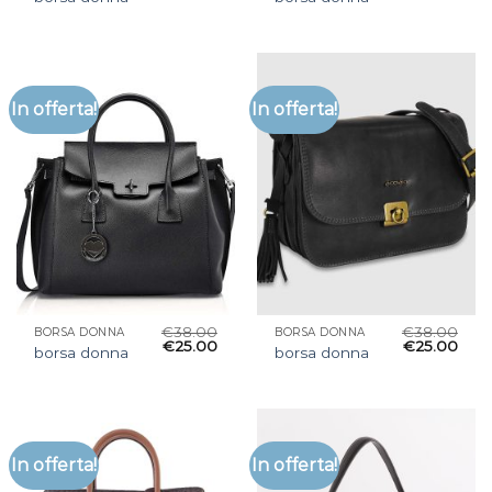
In offerta!
In offerta!
€
38.00
€
38.00
BORSA DONNA
BORSA DONNA
€
25.00
€
25.00
borsa donna
borsa donna
In offerta!
In offerta!