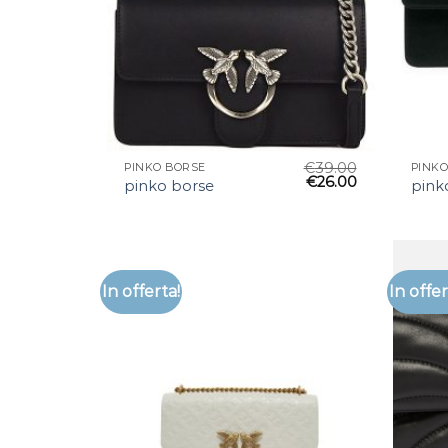
€
39.00
PINKO BORSE
PINKO
€
26.00
pinko borse
pink
In offerta!
In offer