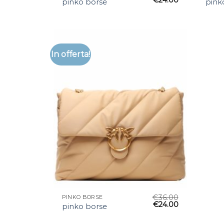
pinko borse
pink
In offerta!
€
36.00
PINKO BORSE
€
24.00
pinko borse