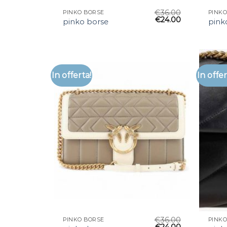
€
36.00
PINKO BORSE
PINKO
€
24.00
pinko borse
pink
In offerta!
In offer
€
36.00
PINKO BORSE
PINKO
€
24.00