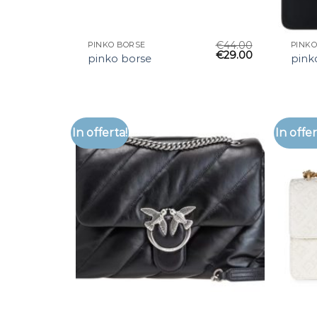
€
44.00
PINKO BORSE
PINKO
€
29.00
pinko borse
pink
In offerta!
In offer