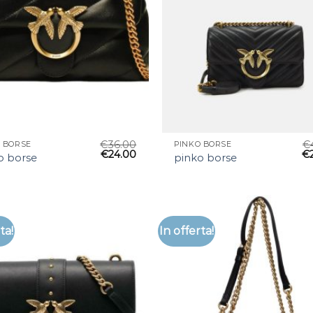
€
36.00
€
 BORSE
PINKO BORSE
€
24.00
€
o borse
pinko borse
ta!
In offerta!