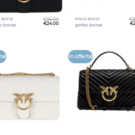
€
36.00
€
 BORSE
PINKO BORSE
€
24.00
€
o borse
pinko borse
ta!
In offerta!