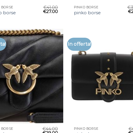
€
41.00
€
 BORSE
PINKO BORSE
€
27.00
€
o borse
pinko borse
ta!
In offerta!
€
44.00
€
 BORSE
PINKO BORSE
€
29.00
€