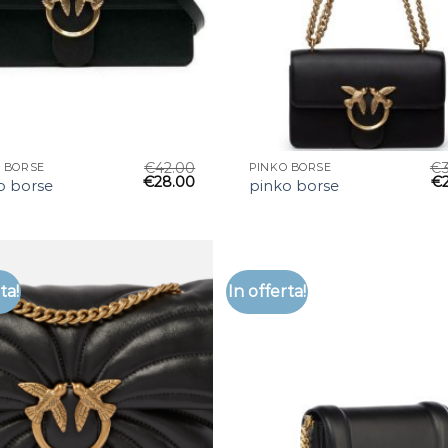
€
42.00
€
 BORSE
PINKO BORSE
€
28.00
€
o borse
pinko borse
ta!
In offerta!