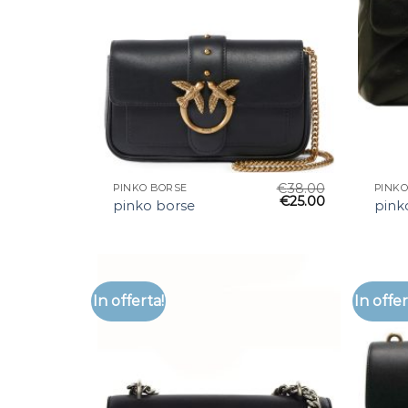
€
38.00
PINKO BORSE
PINKO
€
25.00
pinko borse
pink
In offerta!
In offer