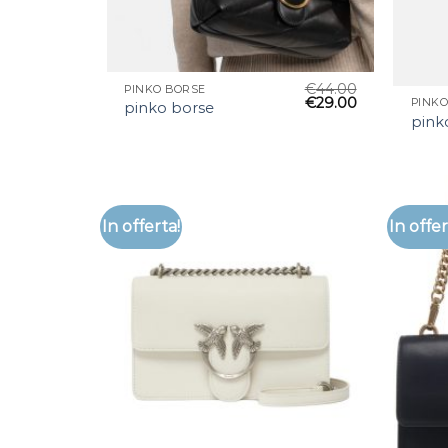
€
44.00
PINKO BORSE
€
29.00
PINKO
pinko borse
pink
In offerta!
In offer