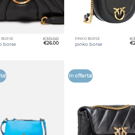
€
39.00
€
 BORSE
PINKO BORSE
€
26.00
€
o borse
pinko borse
ta!
In offerta!