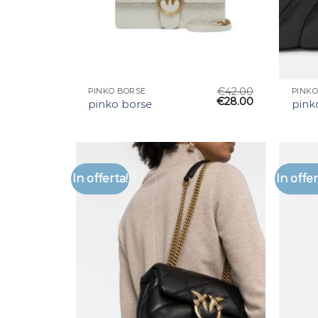
€
42.00
PINKO BORSE
PINKO
€
28.00
pinko borse
pink
In offerta!
In offer