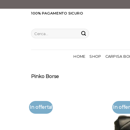
Salta
100% PAGAMENTO SICURO
ai
contenuti
Cerca:
HOME
SHOP
CARPISA BO
Pinko Borse
In offerta!
In offer