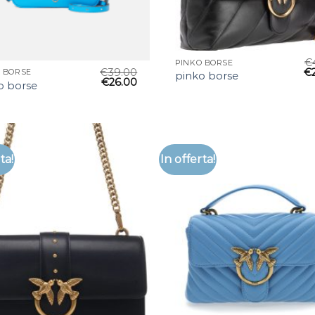
€
PINKO BORSE
€
39.00
€
 BORSE
pinko borse
€
26.00
o borse
ta!
In offerta!