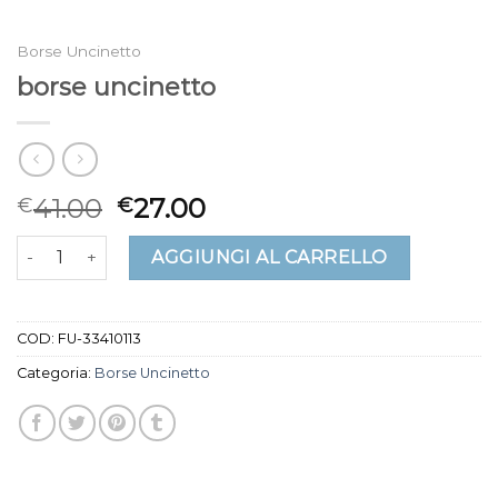
Borse Uncinetto
borse uncinetto
41.00
27.00
€
€
borse uncinetto quantità
AGGIUNGI AL CARRELLO
COD:
FU-33410113
Categoria:
Borse Uncinetto