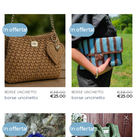
In offerta!
In offerta!
€
38.00
€
38.00
BORSE UNCINETTO
BORSE UNCINETTO
€
25.00
€
25.00
borse uncinetto
borse uncinetto
In offerta!
In offerta!