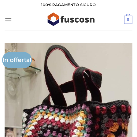
Salta
100% PAGAMENTO SICURO
ai
contenuti
0
In offerta!