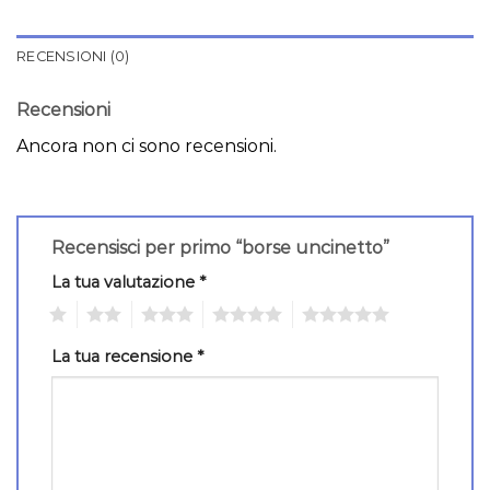
RECENSIONI (0)
Recensioni
Ancora non ci sono recensioni.
Recensisci per primo “borse uncinetto”
La tua valutazione
*
1
2
3
4
5
La tua recensione
*