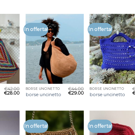
In offerta!
In offerta!
€
42.00
€
44.00
BORSE UNCINETTO
BORSE UNCINETTO
€
28.00
€
29.00
borse uncinetto
borse uncinetto
In offerta!
In offerta!