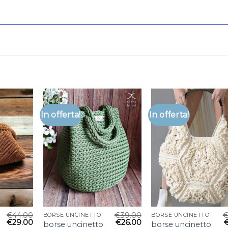
In offerta!
In offerta!
€
44.00
€
39.00
BORSE UNCINETTO
BORSE UNCINETTO
€
29.00
€
26.00
borse uncinetto
borse uncinetto