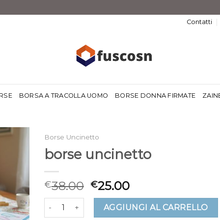
Contatti
RSE
BORSA A TRACOLLA UOMO
BORSE DONNA FIRMATE
ZAIN
Borse Uncinetto
borse uncinetto
38.00
25.00
€
€
borse uncinetto quantità
AGGIUNGI AL CARRELLO