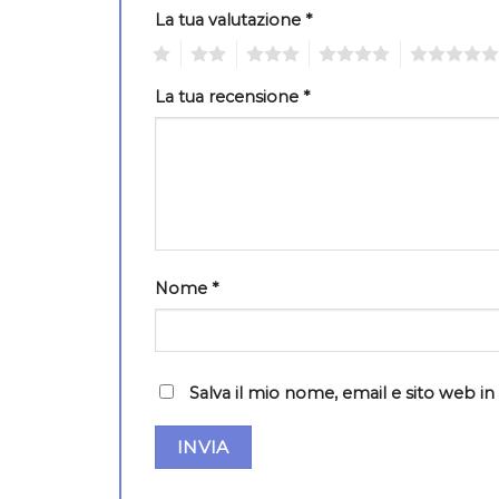
La tua valutazione
*
1
2
3
4
5
La tua recensione
*
Nome
*
Salva il mio nome, email e sito web 