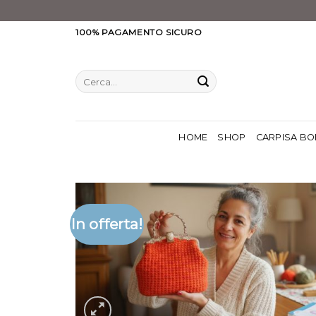
Salta
100% PAGAMENTO SICURO
ai
contenuti
Cerca:
HOME
SHOP
CARPISA BO
In offerta!