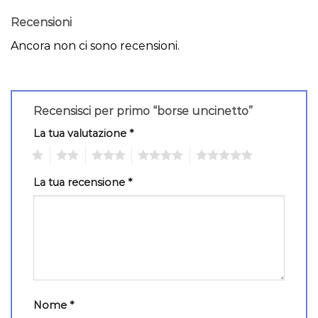
Recensioni
Ancora non ci sono recensioni.
Recensisci per primo “borse uncinetto”
La tua valutazione
*
1
2
3
4
5
La tua recensione
*
Nome
*