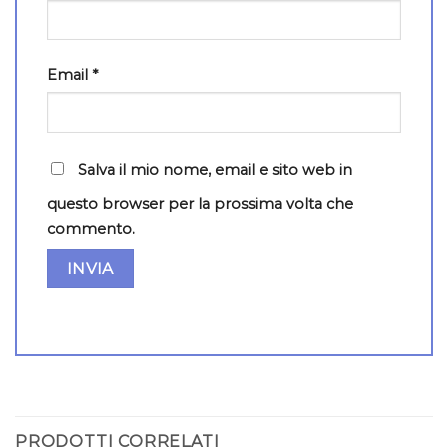
Email
*
Salva il mio nome, email e sito web in
questo browser per la prossima volta che
commento.
PRODOTTI CORRELATI