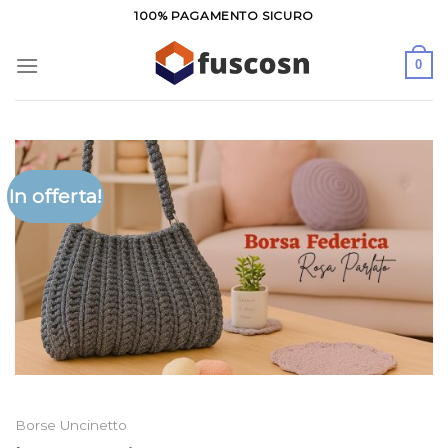
Salta
100% PAGAMENTO SICURO
ai
contenuti
0
In offerta!
Borse Uncinetto