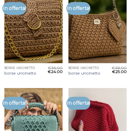
In offerta!
In offerta!
€
36.00
€
38.00
BORSE UNCINETTO
BORSE UNCINETTO
€
24.00
€
25.00
borse uncinetto
borse uncinetto
In offerta!
In offerta!