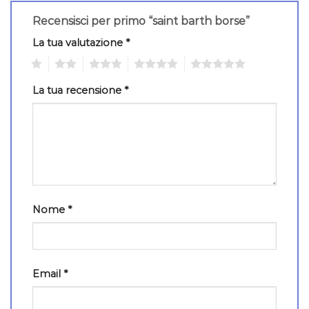
Recensisci per primo “saint barth borse”
La tua valutazione
*
1
2
3
4
5
La tua recensione
*
Nome
*
Email
*