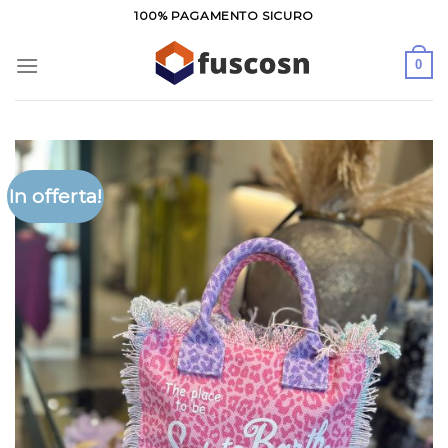
Salta
100% PAGAMENTO SICURO
ai
contenuti
0
In offerta!