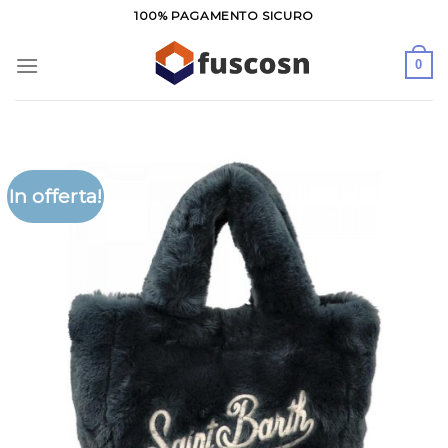
Salta
100% PAGAMENTO SICURO
ai
contenuti
0
In offerta!