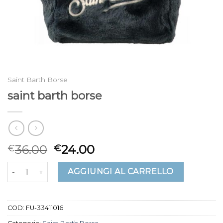
Saint Barth Borse
saint barth borse
36.00
24.00
€
€
saint barth borse quantità
AGGIUNGI AL CARRELLO
COD:
FU-33411016