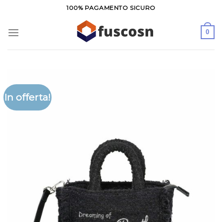
Salta
100% PAGAMENTO SICURO
ai
contenuti
0
In offerta!