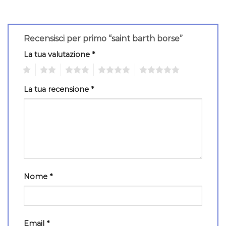
Recensisci per primo “saint barth borse”
La tua valutazione
*
1
2
3
4
5
La tua recensione
*
Nome
*
Email
*