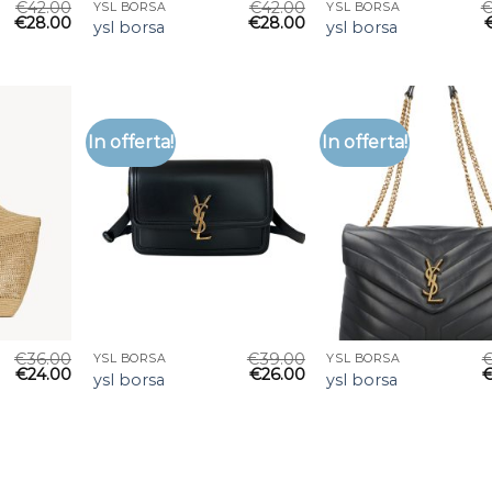
€
42.00
€
42.00
YSL BORSA
YSL BORSA
€
28.00
€
28.00
ysl borsa
ysl borsa
In offerta!
In offerta!
€
36.00
€
39.00
YSL BORSA
YSL BORSA
€
24.00
€
26.00
ysl borsa
ysl borsa