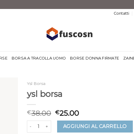
Contatti
RSE
BORSA A TRACOLLA UOMO
BORSE DONNA FIRMATE
ZAIN
Ysl Borsa
ysl borsa
38.00
25.00
€
€
ysl borsa quantità
AGGIUNGI AL CARRELLO