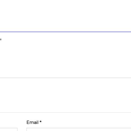
a”
Email
*