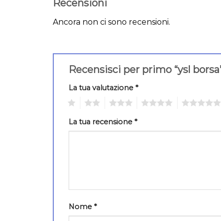
Recensioni
Ancora non ci sono recensioni.
Recensisci per primo “ysl bors
La tua valutazione
*
1
2
3
4
5
La tua recensione
*
Nome
*