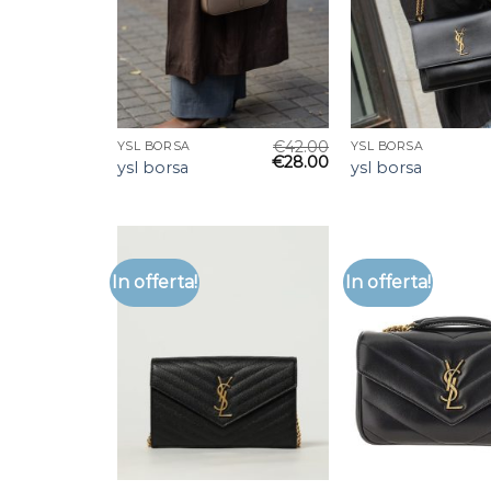
€
42.00
YSL BORSA
YSL BORSA
€
28.00
ysl borsa
ysl borsa
In offerta!
In offerta!