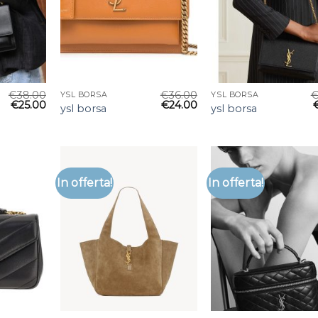
€
38.00
€
36.00
YSL BORSA
YSL BORSA
€
25.00
€
24.00
ysl borsa
ysl borsa
In offerta!
In offerta!