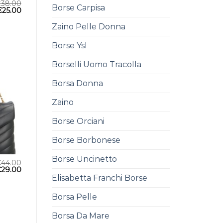
€
38.00
Borse Carpisa
€
25.00
Zaino Pelle Donna
Borse Ysl
Borselli Uomo Tracolla
Borsa Donna
Zaino
Borse Orciani
Borse Borbonese
Borse Uncinetto
€
44.00
€
29.00
Elisabetta Franchi Borse
Borsa Pelle
Borsa Da Mare