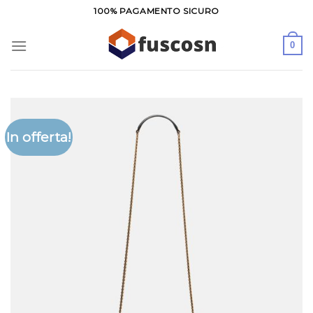
Salta
100% PAGAMENTO SICURO
ai
contenuti
0
In offerta!