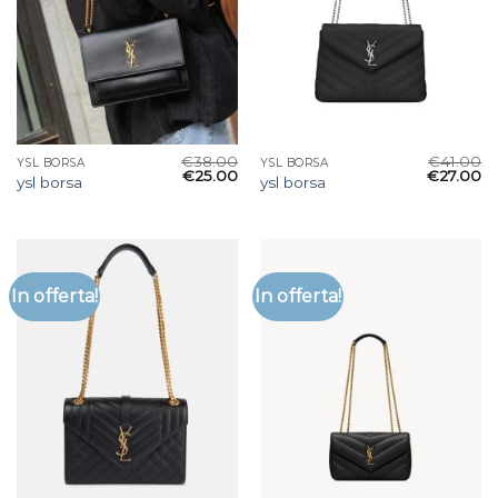
€
38.00
€
41.00
YSL BORSA
YSL BORSA
€
25.00
€
27.00
ysl borsa
ysl borsa
In offerta!
In offerta!