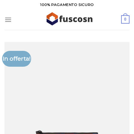
Salta
100% PAGAMENTO SICURO
ai
contenuti
0
In offerta!