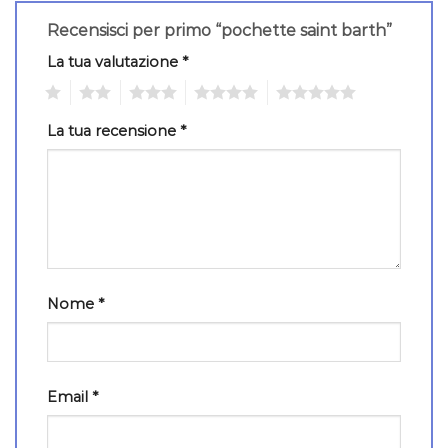
Recensisci per primo “pochette saint barth”
La tua valutazione
*
1
2
3
4
5
La tua recensione
*
Nome
*
Email
*