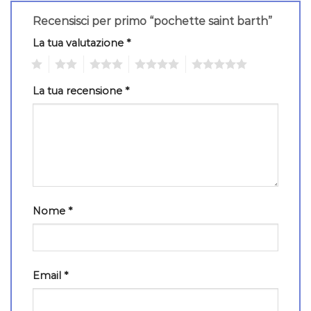
Recensisci per primo “pochette saint barth”
La tua valutazione
*
1
2
3
4
5
La tua recensione
*
Nome
*
Email
*