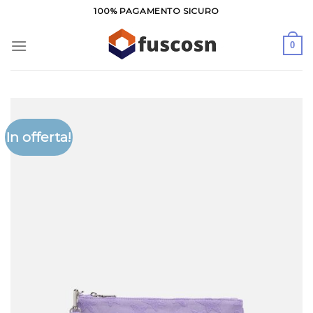
Salta
100% PAGAMENTO SICURO
ai
contenuti
0
In offerta!