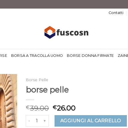
Contatti
RSE
BORSA A TRACOLLA UOMO
BORSE DONNA FIRMATE
ZAIN
Borse Pelle
borse pelle
39.00
26.00
€
€
borse pelle quantità
AGGIUNGI AL CARRELLO