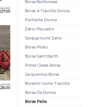
Borsa Borbonese
€
41.00
Borse A Tracolla Donna
€
27.00
Pochette Donna
Zaino Piquadro
Sprayground Zaino
Borse Pinko
Borsa Saint Barth
Prima Classe Borse
Jacquemus Borsa
Borsello Uomo Tracolla
€
42.00
€
28.00
Borsa Da Donna
Borse Pelle