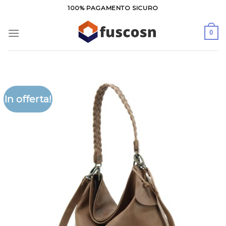
Salta
100% PAGAMENTO SICURO
ai
contenuti
0
In offerta!