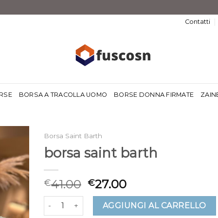
Contatti
RSE
BORSA A TRACOLLA UOMO
BORSE DONNA FIRMATE
ZAIN
Borsa Saint Barth
borsa saint barth
41.00
27.00
€
€
borsa saint barth quantità
AGGIUNGI AL CARRELLO