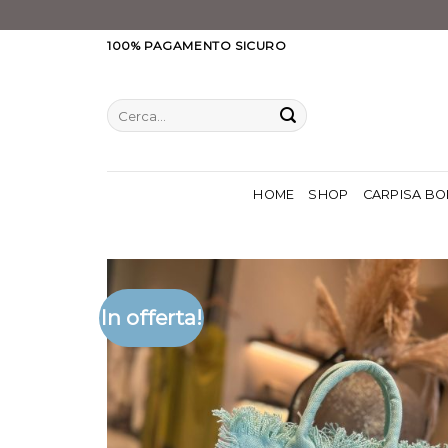
Salta
100% PAGAMENTO SICURO
ai
contenuti
Cerca:
HOME
SHOP
CARPISA BO
In offerta!