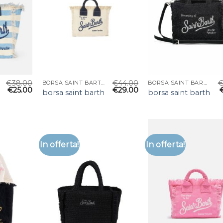
€
38.00
€
44.00
BORSA SAINT BARTH
BORSA SAINT BARTH
€
25.00
€
29.00
borsa saint barth
borsa saint barth
In offerta!
In offerta!