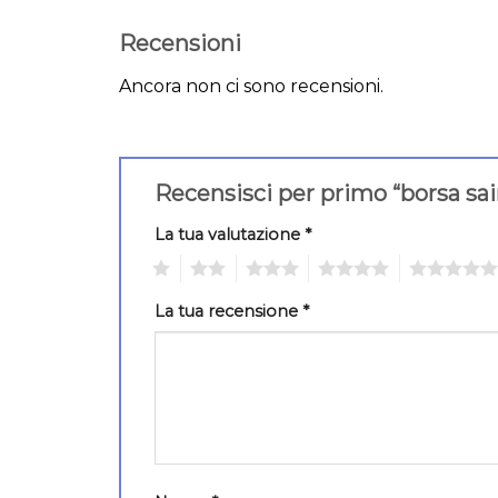
Recensioni
Ancora non ci sono recensioni.
Recensisci per primo “borsa sa
La tua valutazione
*
1
2
3
4
5
La tua recensione
*