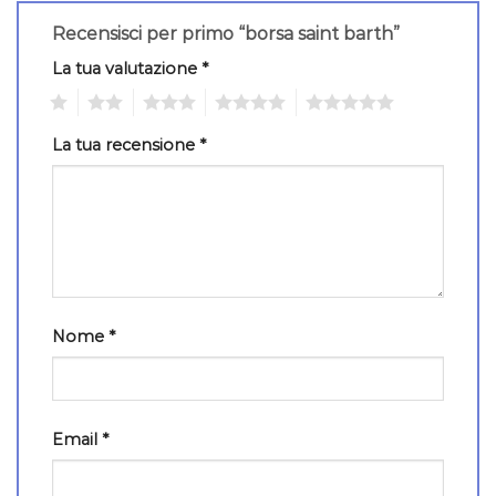
Recensisci per primo “borsa saint barth”
La tua valutazione
*
1
2
3
4
5
La tua recensione
*
Nome
*
Email
*