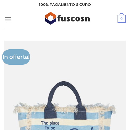
Salta
100% PAGAMENTO SICURO
ai
contenuti
0
In offerta!