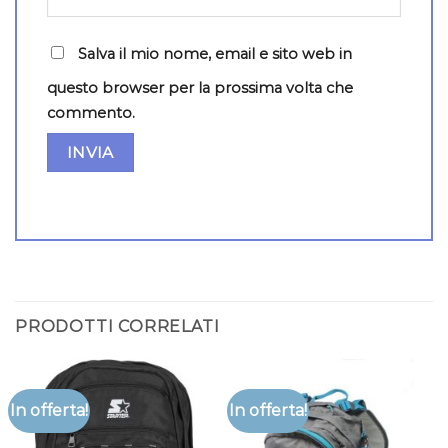
Salva il mio nome, email e sito web in
questo browser per la prossima volta che
commento.
PRODOTTI CORRELATI
In offerta!
In offerta!