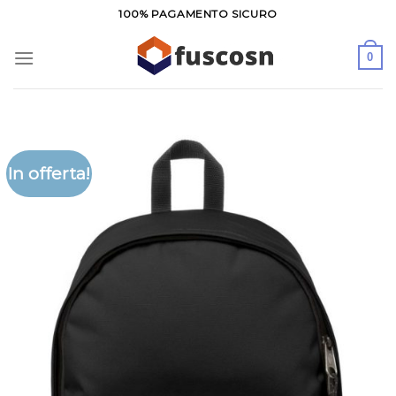
Salta
100% PAGAMENTO SICURO
ai
contenuti
0
In offerta!