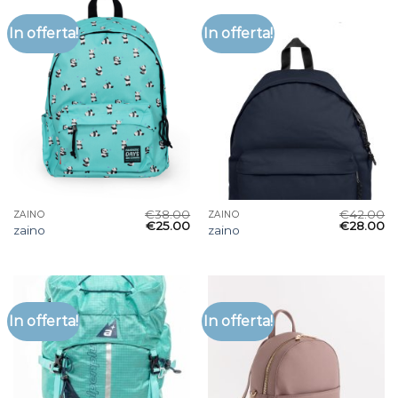
In offerta!
In offerta!
€
38.00
€
42.00
ZAINO
ZAINO
€
25.00
€
28.00
zaino
zaino
In offerta!
In offerta!