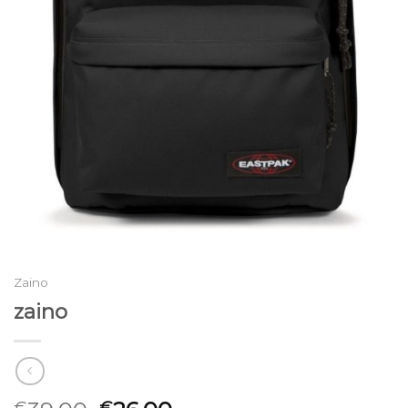
Zaino
zaino