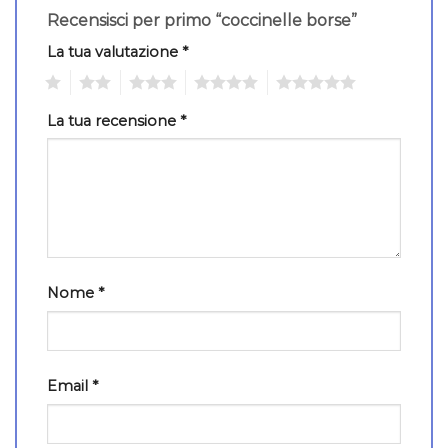
Recensisci per primo “coccinelle borse”
La tua valutazione
*
1
2
3
4
5
La tua recensione
*
Nome
*
Email
*