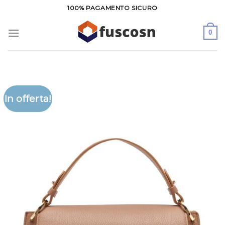
Salta
100% PAGAMENTO SICURO
ai
contenuti
0
In offerta!