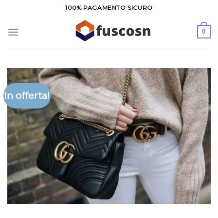
Salta
100% PAGAMENTO SICURO
ai
contenuti
0
In offerta!