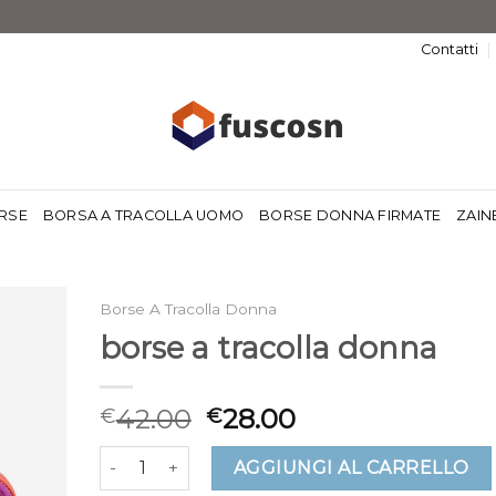
Contatti
RSE
BORSA A TRACOLLA UOMO
BORSE DONNA FIRMATE
ZAIN
Borse A Tracolla Donna
borse a tracolla donna
42.00
28.00
€
€
borse a tracolla donna quantità
AGGIUNGI AL CARRELLO