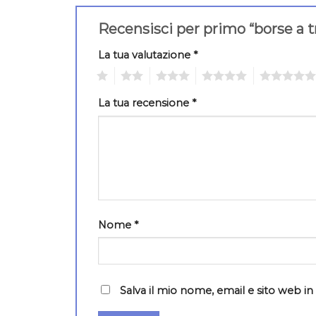
Recensisci per primo “borse a t
La tua valutazione
*
1
2
3
4
5
La tua recensione
*
Nome
*
Salva il mio nome, email e sito web 