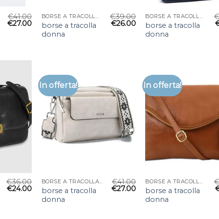
€
41.00
€
39.00
BORSE A TRACOLLA DONNA
BORSE A TRACOLLA DONNA
€
27.00
€
26.00
borse a tracolla
borse a tracolla
donna
donna
In offerta!
In offerta!
€
36.00
€
41.00
BORSE A TRACOLLA DONNA
BORSE A TRACOLLA DONNA
€
24.00
€
27.00
borse a tracolla
borse a tracolla
donna
donna