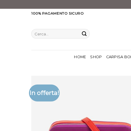
Salta
100% PAGAMENTO SICURO
ai
contenuti
Cerca:
HOME
SHOP
CARPISA BO
In offerta!