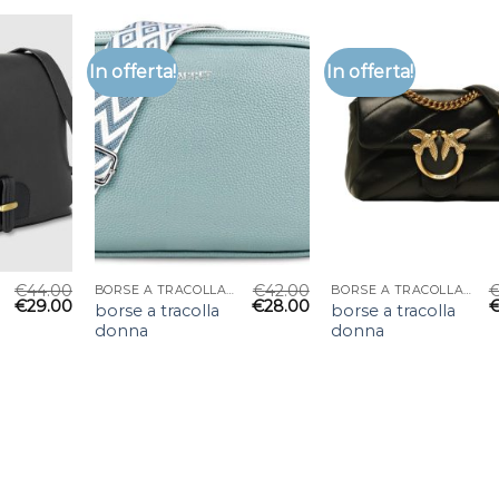
In offerta!
In offerta!
€
44.00
€
42.00
BORSE A TRACOLLA DONNA
BORSE A TRACOLLA DONNA
€
29.00
€
28.00
borse a tracolla
borse a tracolla
donna
donna