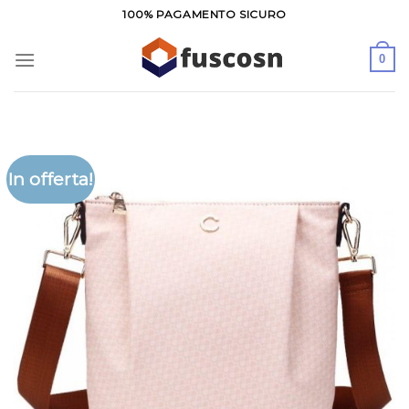
Salta
100% PAGAMENTO SICURO
ai
contenuti
0
In offerta!