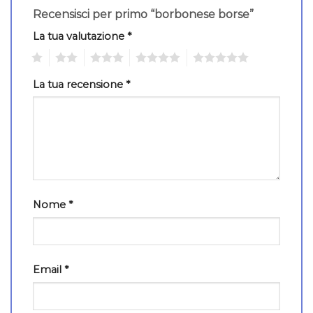
Recensisci per primo “borbonese borse”
La tua valutazione
*
1
2
3
4
5
La tua recensione
*
Nome
*
Email
*