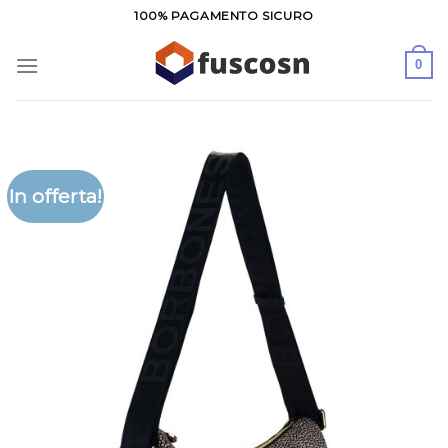
Salta
100% PAGAMENTO SICURO
ai
contenuti
0
In offerta!