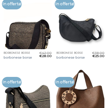
In offerta!
In offerta!
€
42.00
€
38.00
BORBONESE BORSE
BORBONESE BORSE
€
28.00
€
25.00
borbonese borse
borbonese borse
In offerta!
In offerta!