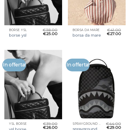
€
38.00
€
41.00
BORSE YSL
BORSA DA MARE
€
25.00
€
27.00
borse ysl
borsa da mare
In offerta!
In offerta!
€
39.00
€
44.00
YSL BORSE
SPRAYGROUND ZAINO
€
26.00
€
29.00
sprayground
ysl borse