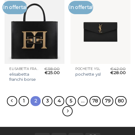
In offerta!
In offerta!
€
38.00
€
42.00
ELISABETTA FRANCHI BORSE
POCHETTE YSL
€
25.00
€
28.00
elisabetta
pochette ysl
franchi borse
1
2
3
4
5
…
78
79
80