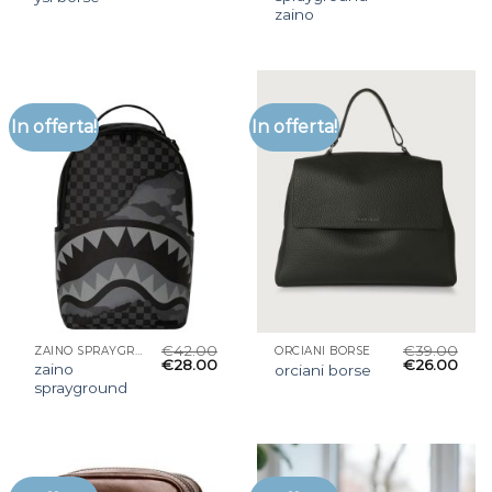
zaino
In offerta!
In offerta!
€
42.00
€
39.00
ZAINO SPRAYGROUND
ORCIANI BORSE
€
28.00
€
26.00
zaino
orciani borse
sprayground