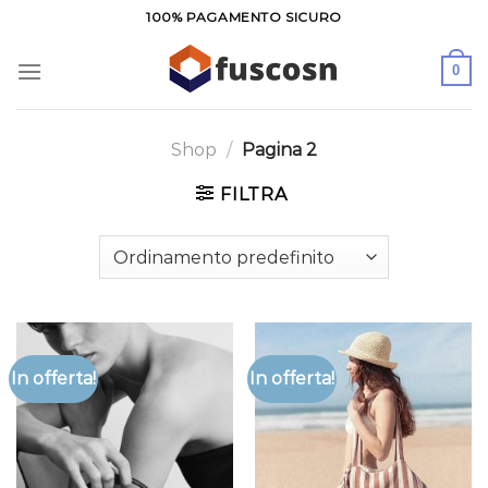
Salta
100% PAGAMENTO SICURO
ai
contenuti
0
Shop
/
Pagina 2
FILTRA
In offerta!
In offerta!