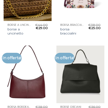
€
44.00
€
38.00
BORSE A UNCINETTO
BORSA BRACCIALINI
€
29.00
€
25.00
borse a
borsa
uncinetto
braccialini
In offerta!
In offerta!
€
38.00
€
36.00
BORSA BORDEAUX
BORSE ORCIANI