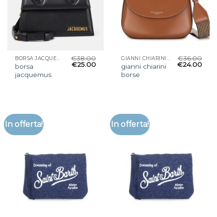
€
38.00
€
36.00
BORSA JACQUEMUS
GIANNI CHIARINI BORSE
€
25.00
€
24.00
borsa
gianni chiarini
jacquemus
borse
In offerta!
In offerta!