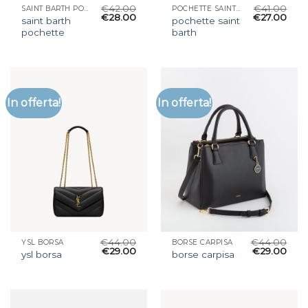
€
42.00
€
41.00
SAINT BARTH POCHETTE
POCHETTE SAINT BARTH
€
28.00
€
27.00
saint barth
pochette saint
pochette
barth
In offerta!
In offerta!
€
44.00
€
44.00
YSL BORSA
BORSE CARPISA
€
29.00
€
29.00
ysl borsa
borse carpisa