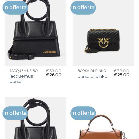
In offerta!
In offerta!
€
39.00
€
38.00
JACQUEMUS BORSA
BORSA DI PINKO
€
26.00
€
25.00
jacquemus
borsa di pinko
borsa
In offerta!
In offerta!