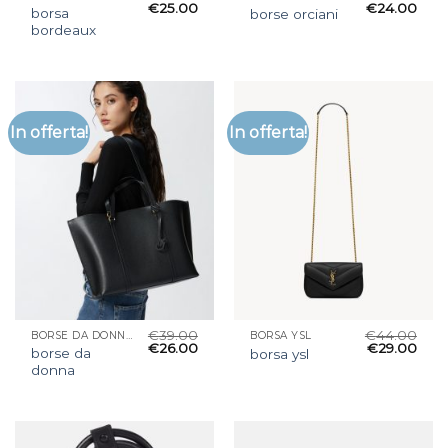
€
25.00
€
24.00
borsa
borse orciani
bordeaux
In offerta!
In offerta!
€
39.00
€
44.00
BORSE DA DONNA
BORSA YSL
€
26.00
€
29.00
borse da
borsa ysl
donna