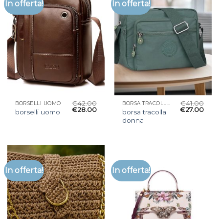
In offerta!
In offerta!
€
42.00
€
41.00
BORSELLI UOMO
BORSA TRACOLLA DONNA
€
28.00
€
27.00
borsa tracolla
borselli uomo
donna
In offerta!
In offerta!