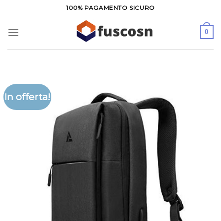
Salta
100% PAGAMENTO SICURO
ai
contenuti
0
In offerta!