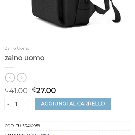
Zaino Uomo
zaino uomo
41.00
27.00
€
€
zaino uomo quantità
AGGIUNGI AL CARRELLO
COD:
FU-33410959