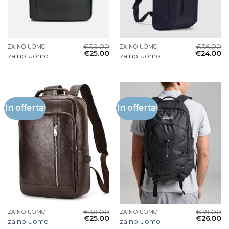
€
38.00
€
36.00
ZAINO UOMO
ZAINO UOMO
€
25.00
€
24.00
zaino uomo
zaino uomo
In offerta!
In offerta!
€
38.00
€
39.00
ZAINO UOMO
ZAINO UOMO
€
25.00
€
26.00
zaino uomo
zaino uomo