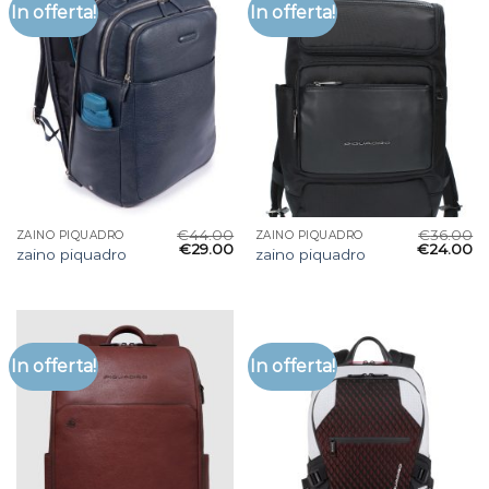
In offerta!
In offerta!
€
44.00
€
36.00
ZAINO PIQUADRO
ZAINO PIQUADRO
€
29.00
€
24.00
zaino piquadro
zaino piquadro
In offerta!
In offerta!