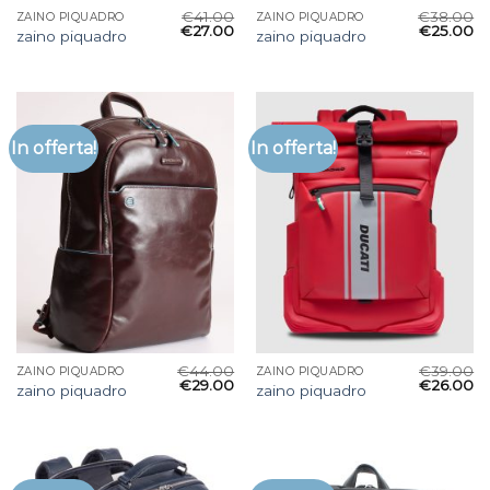
€
41.00
€
38.00
ZAINO PIQUADRO
ZAINO PIQUADRO
€
27.00
€
25.00
zaino piquadro
zaino piquadro
In offerta!
In offerta!
€
44.00
€
39.00
ZAINO PIQUADRO
ZAINO PIQUADRO
€
29.00
€
26.00
zaino piquadro
zaino piquadro