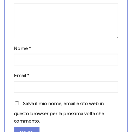
Nome
*
Email
*
Salva il mio nome, email e sito web in
questo browser per la prossima volta che
commento.