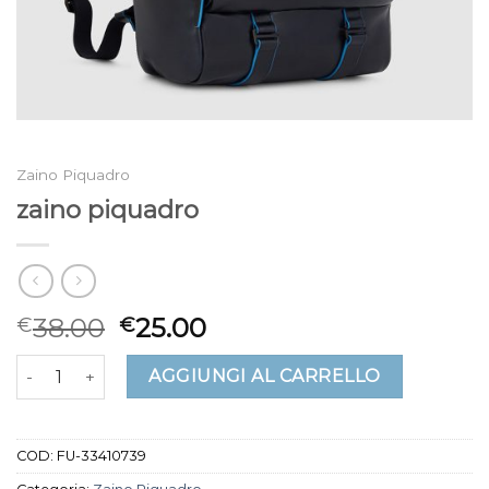
Zaino Piquadro
zaino piquadro
38.00
25.00
€
€
zaino piquadro quantità
AGGIUNGI AL CARRELLO
COD:
FU-33410739