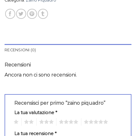
Categoria:
Zaino Piquadro
RECENSIONI (0)
Recensioni
Ancora non ci sono recensioni.
Recensisci per primo “zaino piquadro”
La tua valutazione
*
1
2
3
4
5
La tua recensione
*