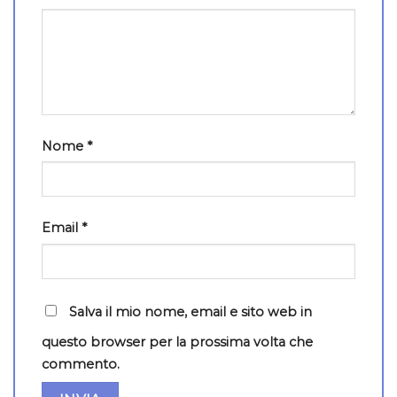
Nome
*
Email
*
Salva il mio nome, email e sito web in
questo browser per la prossima volta che
commento.