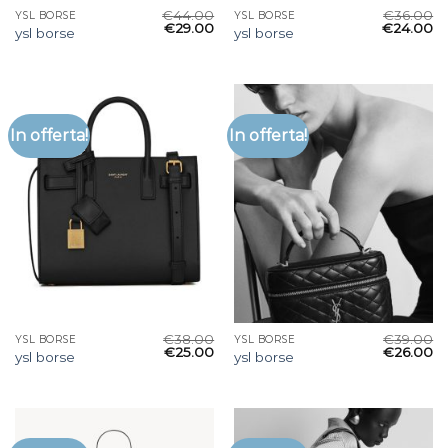
€
44.00
€
36.00
YSL BORSE
YSL BORSE
€
29.00
€
24.00
ysl borse
ysl borse
In offerta!
In offerta!
€
38.00
€
39.00
YSL BORSE
YSL BORSE
€
25.00
€
26.00
ysl borse
ysl borse