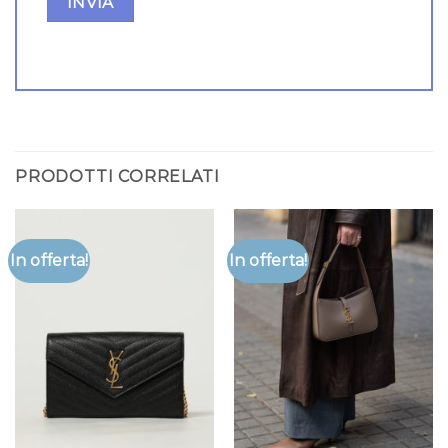
PRODOTTI CORRELATI
In offerta!
In offerta!