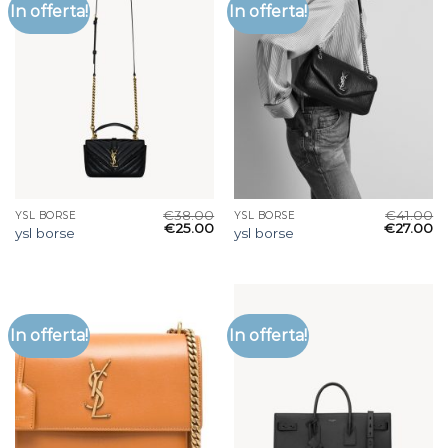
In offerta!
In offerta!
€
38.00
€
41.00
YSL BORSE
YSL BORSE
€
25.00
€
27.00
ysl borse
ysl borse
In offerta!
In offerta!