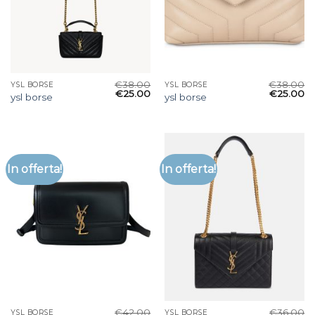
€
38.00
€
38.00
YSL BORSE
YSL BORSE
€
25.00
€
25.00
ysl borse
ysl borse
In offerta!
In offerta!
€
42.00
€
36.00
YSL BORSE
YSL BORSE