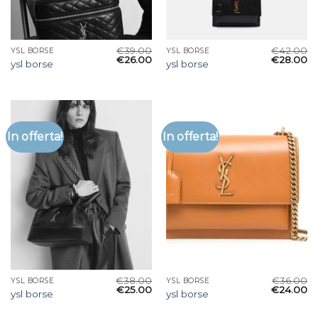
€
39.00
€
42.00
YSL BORSE
YSL BORSE
€
26.00
€
28.00
ysl borse
ysl borse
In offerta!
In offerta!
€
38.00
€
36.00
YSL BORSE
YSL BORSE
€
25.00
€
24.00
ysl borse
ysl borse