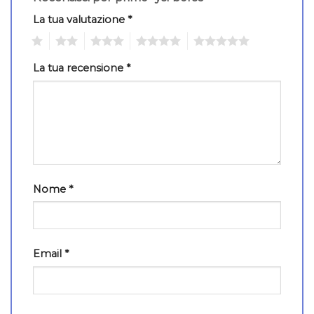
La tua valutazione
*
1
2
3
4
5
La tua recensione
*
Nome
*
Email
*