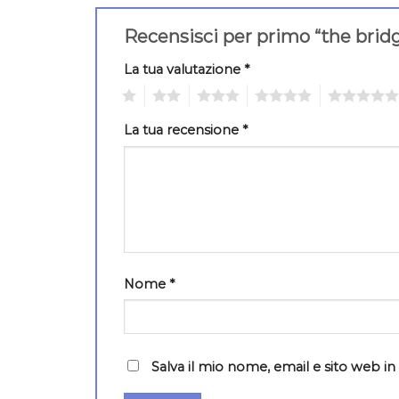
Recensisci per primo “the brid
La tua valutazione
*
1
2
3
4
5
La tua recensione
*
Nome
*
Salva il mio nome, email e sito web 