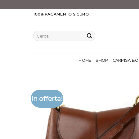
Salta
100% PAGAMENTO SICURO
ai
contenuti
Cerca:
HOME
SHOP
CARPISA BO
In offerta!