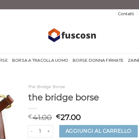
Contatti
RSE
BORSA A TRACOLLA UOMO
BORSE DONNA FIRMATE
ZAIN
The Bridge Borse
the bridge borse
41.00
27.00
€
€
the bridge borse quantità
AGGIUNGI AL CARRELLO