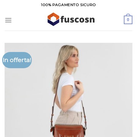
Salta
100% PAGAMENTO SICURO
ai
contenuti
0
In offerta!