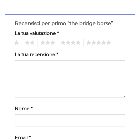
Recensisci per primo “the bridge borse”
La tua valutazione
*
1
2
3
4
5
La tua recensione
*
Nome
*
Email
*