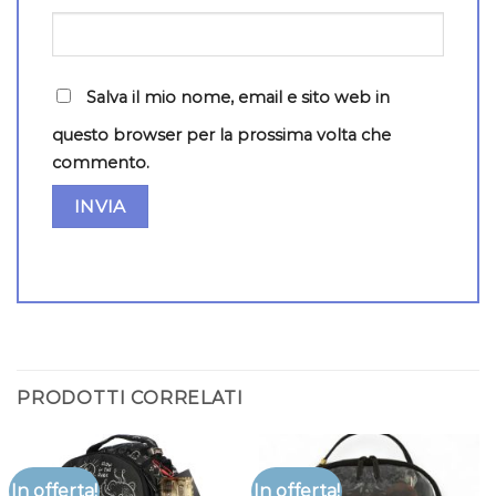
Salva il mio nome, email e sito web in
questo browser per la prossima volta che
commento.
PRODOTTI CORRELATI
In offerta!
In offerta!