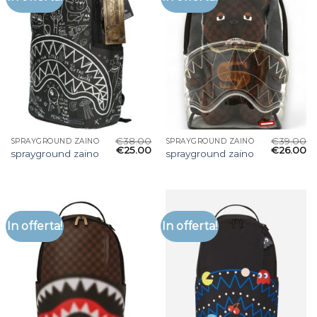
€
38.00
€
39.00
SPRAYGROUND ZAINO
SPRAYGROUND ZAINO
€
25.00
€
26.00
sprayground zaino
sprayground zaino
In offerta!
In offerta!