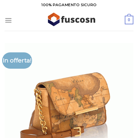
Salta
100% PAGAMENTO SICURO
ai
contenuti
0
In offerta!