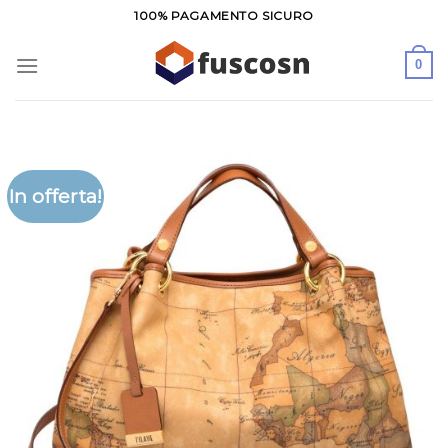
Salta
100% PAGAMENTO SICURO
ai
contenuti
0
In offerta!