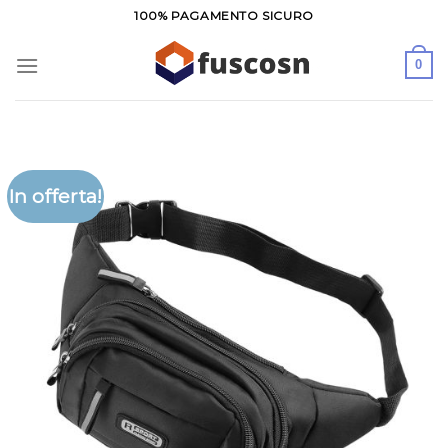
Salta
100% PAGAMENTO SICURO
ai
contenuti
0
In offerta!