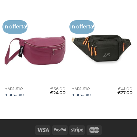
In offerta!
In offerta!
€
36.00
€
41.00
MARSUPIO
MARSUPIO
€
24.00
€
27.00
marsupio
marsupio