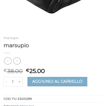
Marsupio
marsupio
38.00
25.00
€
€
marsupio quantità
AGGIUNGI AL CARRELLO
COD:
FU-33410289