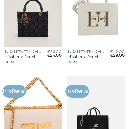
€
36.00
€
42.00
ELISABETTA FRANCHI BORSE
ELISABETTA FRANCHI BORSE
€
24.00
€
28.00
elisabetta franchi
elisabetta franchi
borse
borse
In offerta!
In offerta!