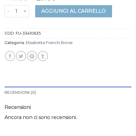
elisabetta franchi borse quantità
AGGIUNGI AL CARRELLO
COD:
FU-33410635
Categoria:
Elisabetta Franchi Borse
RECENSIONI (0)
Recensioni
Ancora non ci sono recensioni.