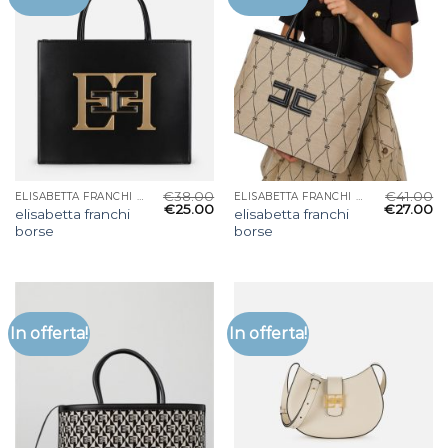
€
38.00
€
41.00
ELISABETTA FRANCHI BORSE
ELISABETTA FRANCHI BORSE
€
25.00
€
27.00
elisabetta franchi
elisabetta franchi
borse
borse
In offerta!
In offerta!