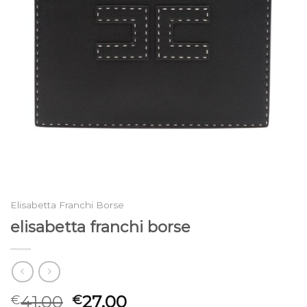
Elisabetta Franchi Borse
elisabetta franchi borse
41.00
27.00
€
€