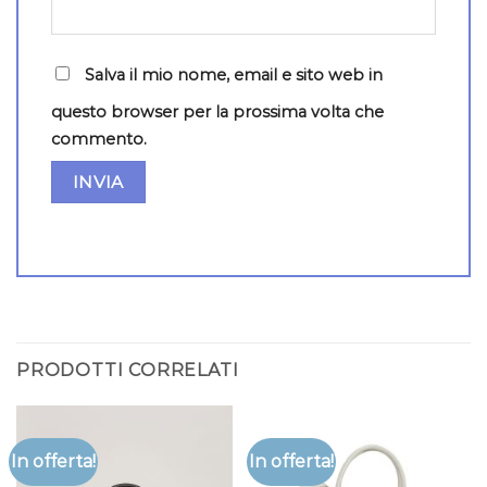
Salva il mio nome, email e sito web in
questo browser per la prossima volta che
commento.
PRODOTTI CORRELATI
In offerta!
In offerta!