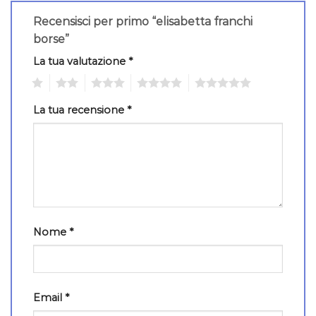
Recensisci per primo “elisabetta franchi
borse”
La tua valutazione
*
1
2
3
4
5
La tua recensione
*
Nome
*
Email
*