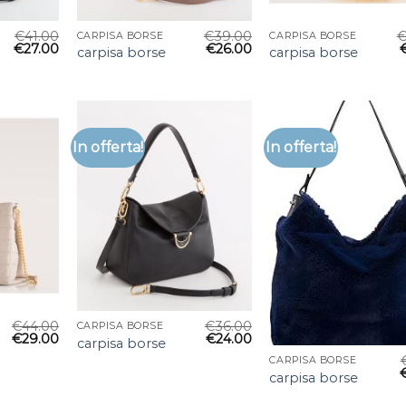
€
41.00
€
39.00
CARPISA BORSE
CARPISA BORSE
€
27.00
€
26.00
carpisa borse
carpisa borse
In offerta!
In offerta!
€
44.00
€
36.00
CARPISA BORSE
€
29.00
€
24.00
carpisa borse
CARPISA BORSE
carpisa borse