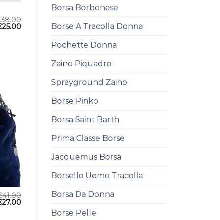
Borsa Borbonese
€
38.00
Borse A Tracolla Donna
€
25.00
Pochette Donna
Zaino Piquadro
Sprayground Zaino
Borse Pinko
Borsa Saint Barth
Prima Classe Borse
Jacquemus Borsa
Borsello Uomo Tracolla
Borsa Da Donna
€
41.00
€
27.00
Borse Pelle