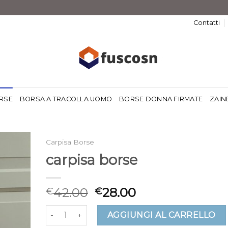
Contatti
RSE
BORSA A TRACOLLA UOMO
BORSE DONNA FIRMATE
ZAIN
Carpisa Borse
carpisa borse
42.00
28.00
€
€
carpisa borse quantità
AGGIUNGI AL CARRELLO