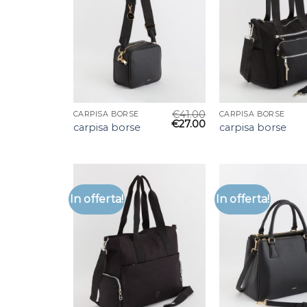
€
41.00
CARPISA BORSE
CARPISA BORSE
€
27.00
carpisa borse
carpisa borse
In offerta!
In offerta!