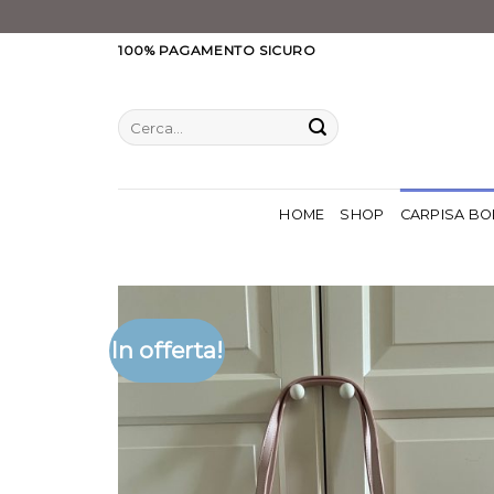
Salta
100% PAGAMENTO SICURO
ai
contenuti
Cerca:
HOME
SHOP
CARPISA BO
In offerta!