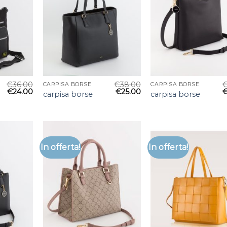
€
36.00
€
38.00
CARPISA BORSE
CARPISA BORSE
€
24.00
€
25.00
carpisa borse
carpisa borse
In offerta!
In offerta!