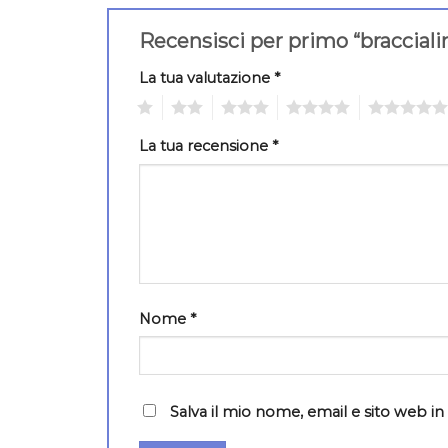
Recensisci per primo “bracciali
La tua valutazione
*
1
2
3
4
5
La tua recensione
*
Nome
*
Salva il mio nome, email e sito web 