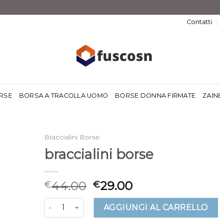
Contatti
RSE
BORSA A TRACOLLA UOMO
BORSE DONNA FIRMATE
ZAIN
Braccialini Borse
braccialini borse
44.00
29.00
€
€
braccialini borse quantità
AGGIUNGI AL CARRELLO