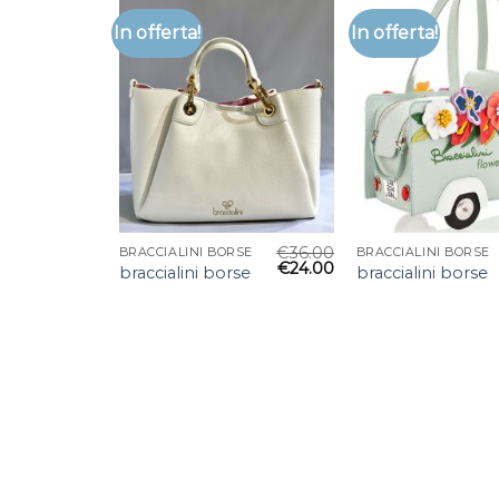
In offerta!
In offerta!
€
36.00
BRACCIALINI BORSE
BRACCIALINI BORSE
€
24.00
braccialini borse
braccialini borse