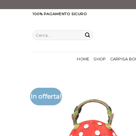
Salta
100% PAGAMENTO SICURO
ai
contenuti
Cerca:
HOME
SHOP
CARPISA BO
In offerta!