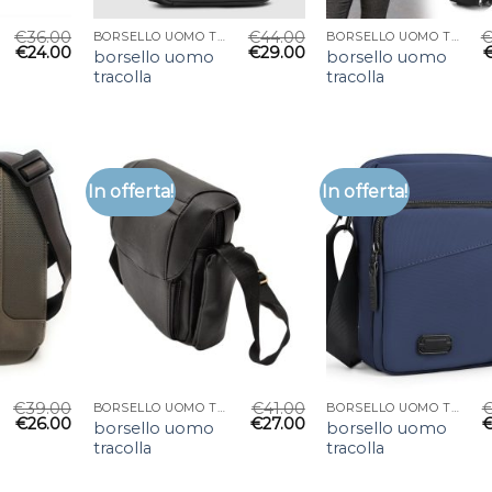
€
36.00
€
44.00
BORSELLO UOMO TRACOLLA
BORSELLO UOMO TRACOLLA
€
24.00
€
29.00
borsello uomo
borsello uomo
tracolla
tracolla
In offerta!
In offerta!
€
39.00
€
41.00
BORSELLO UOMO TRACOLLA
BORSELLO UOMO TRACOLLA
€
26.00
€
27.00
borsello uomo
borsello uomo
tracolla
tracolla