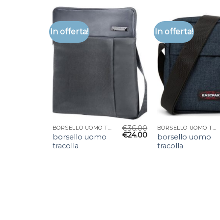
In offerta!
In offerta!
€
36.00
BORSELLO UOMO TRACOLLA
BORSELLO UOMO TRACOLLA
€
24.00
borsello uomo
borsello uomo
tracolla
tracolla