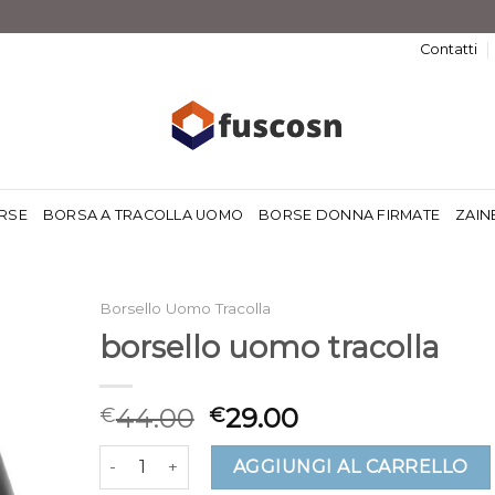
Contatti
RSE
BORSA A TRACOLLA UOMO
BORSE DONNA FIRMATE
ZAIN
Borsello Uomo Tracolla
borsello uomo tracolla
44.00
29.00
€
€
borsello uomo tracolla quantità
AGGIUNGI AL CARRELLO