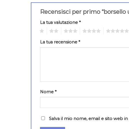
Recensisci per primo “borsello
La tua valutazione
*
1
2
3
4
5
La tua recensione
*
Nome
*
Salva il mio nome, email e sito web 