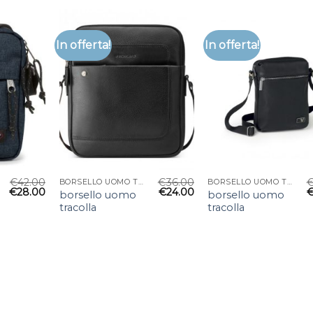
In offerta!
In offerta!
€
42.00
€
36.00
BORSELLO UOMO TRACOLLA
BORSELLO UOMO TRACOLLA
€
28.00
€
24.00
borsello uomo
borsello uomo
tracolla
tracolla