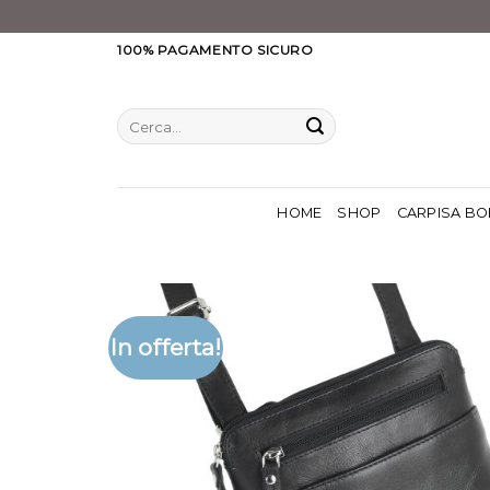
Salta
100% PAGAMENTO SICURO
ai
contenuti
Cerca:
HOME
SHOP
CARPISA BO
In offerta!