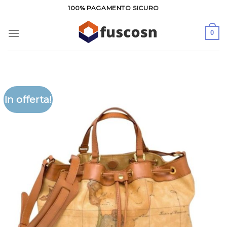
Salta
100% PAGAMENTO SICURO
ai
contenuti
0
In offerta!