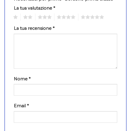
La tua valutazione
*
1
2
3
4
5
La tua recensione
*
Nome
*
Email
*