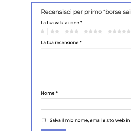
Recensisci per primo “borse sa
La tua valutazione
*
1
2
3
4
5
La tua recensione
*
Nome
*
Salva il mio nome, email e sito web 