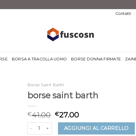
Contatti
RSE
BORSA A TRACOLLA UOMO
BORSE DONNA FIRMATE
ZAIN
Borse Saint Barth
borse saint barth
41.00
27.00
€
€
borse saint barth quantità
AGGIUNGI AL CARRELLO