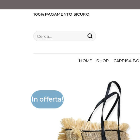
Salta
100% PAGAMENTO SICURO
ai
contenuti
Cerca:
HOME
SHOP
CARPISA BO
In offerta!