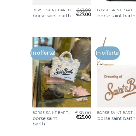
€
41.00
BORSE SAINT BARTH
BORSE SAINT BARTH
€
27.00
borse saint barth
borse saint barth
In offerta!
In offerta!
€
38.00
BORSE SAINT BARTH
BORSE SAINT BARTH
€
25.00
borse saint
borse saint barth
barth