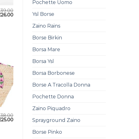
Pochette Uomo
€
39.00
Ysl Borse
€
26.00
Zaino Rains
Borse Birkin
Borsa Mare
Borsa Ysl
Borsa Borbonese
Borse A Tracolla Donna
Pochette Donna
Zaino Piquadro
€
38.00
€
25.00
Sprayground Zaino
Borse Pinko