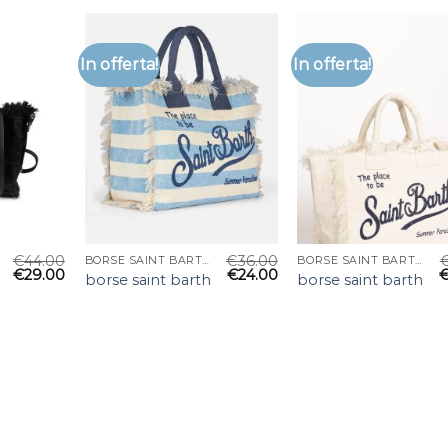
In offerta!
In offerta!
€
44.00
€
36.00
BORSE SAINT BARTH
BORSE SAINT BARTH
€
29.00
€
24.00
borse saint barth
borse saint barth