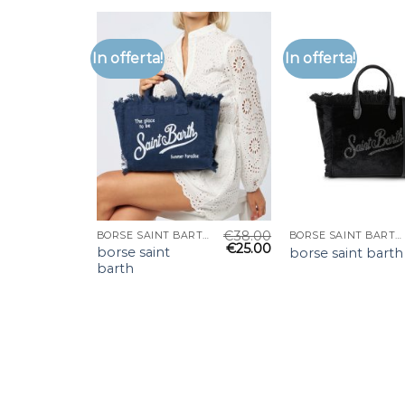
In offerta!
In offerta!
€
38.00
BORSE SAINT BARTH
BORSE SAINT BARTH
€
25.00
borse saint
borse saint barth
barth