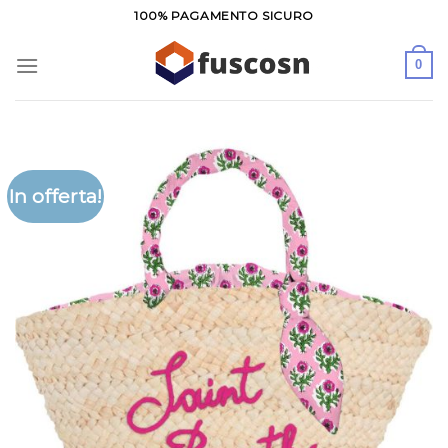
Salta
100% PAGAMENTO SICURO
ai
contenuti
0
In offerta!