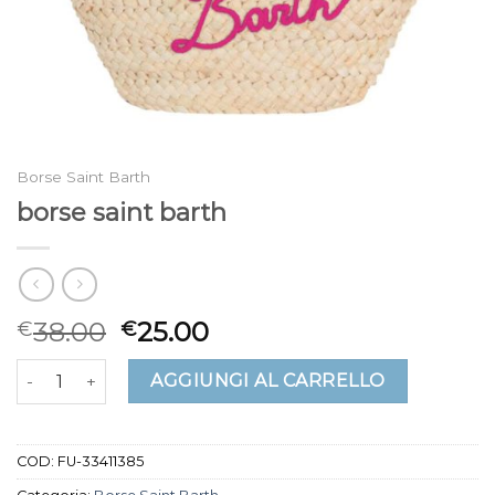
Borse Saint Barth
borse saint barth
38.00
25.00
€
€
borse saint barth quantità
AGGIUNGI AL CARRELLO
COD:
FU-33411385