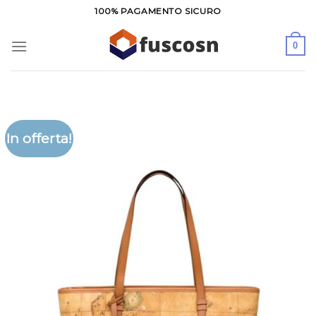
Salta
100% PAGAMENTO SICURO
ai
contenuti
0
In offerta!