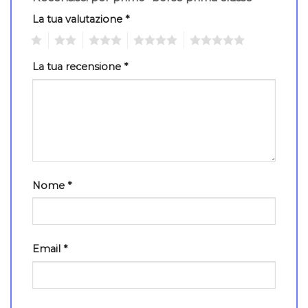
La tua valutazione
*
1
2
3
4
5
La tua recensione
*
Nome
*
Email
*