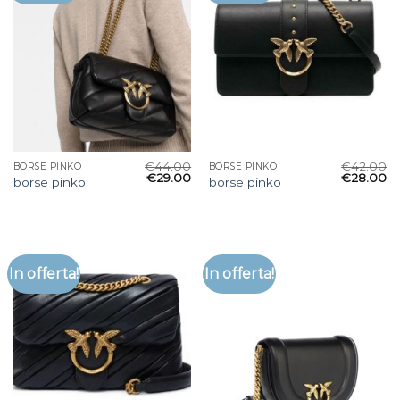
€
44.00
€
42.00
BORSE PINKO
BORSE PINKO
€
29.00
€
28.00
borse pinko
borse pinko
In offerta!
In offerta!