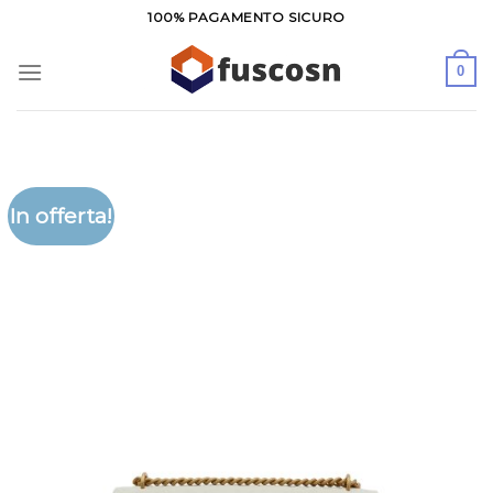
Salta
100% PAGAMENTO SICURO
ai
contenuti
0
In offerta!