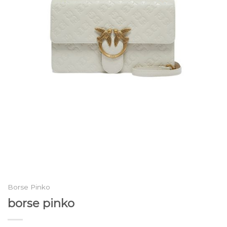
Borse Pinko
borse pinko