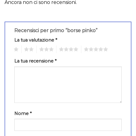
Ancora non ci sono recensioni.
Recensisci per primo “borse pinko”
La tua valutazione
*
1
2
3
4
5
La tua recensione
*
Nome
*