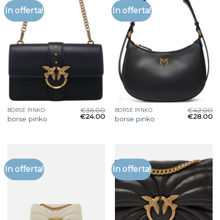
In offerta!
In offerta!
€
36.00
€
42.00
BORSE PINKO
BORSE PINKO
€
24.00
€
28.00
borse pinko
borse pinko
In offerta!
In offerta!